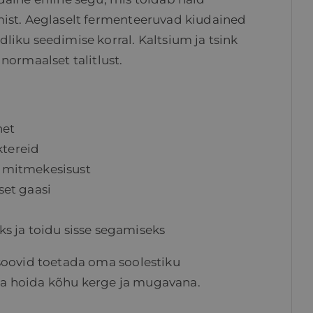
mist. Aeglaselt fermenteeruvad kiudained
liku seedimise korral. Kaltsium ja tsink
normaalset talitlust.
net
ktereid
 mitmekesisust
gset gaasi
s ja toidu sisse segamiseks
 soovid toetada oma soolestiku
a hoida kõhu kerge ja mugavana.