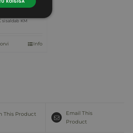
U KÕIGIGA
 EM SAN
€
sisaldab KM
orvi
Info
Email This
n This Product
Product