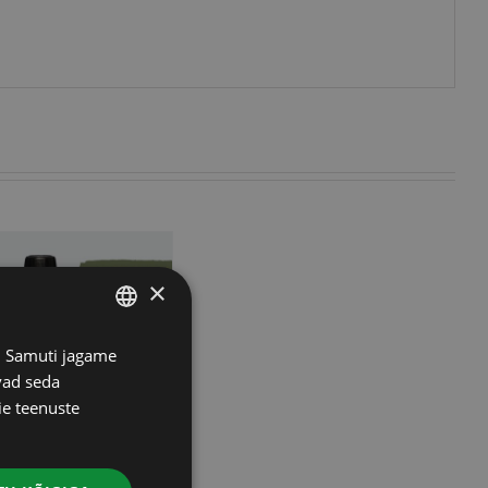
×
s. Samuti jagame
ESTONIAN
vad seda
RUSSIAN
ie teenuste
ENGLISH
LATVIAN