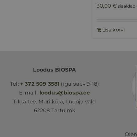
30,00
€
sisaldab
Lisa korvi
Loodus BIOSPA
Tel:
+ 372 509 3581
(iga päev 9-18)
E-mail:
loodus@biospa.ee
Tilga tee, Muri küla, Luunja vald
62208 Tartu mk
Olem