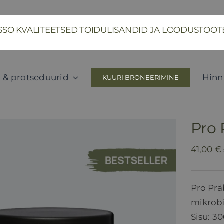
SSO KVALITEETSED TOIDULISANDID JA LOODUSTOO
 & protseduurid
Hinn
KUURI BRONEERIMINE
Pro
41,00
€
Pro Prä
mikrob
Sisu: 3