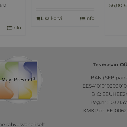
56,00
 KM
Lisa korvi
Info
Info
Tesmasan O
IBAN (SEB pank
EE54101010203010
BIC: EEUHEE2
Reg.nr: 103215
KMKR nr: EE10062
e rahvusvaheliselt