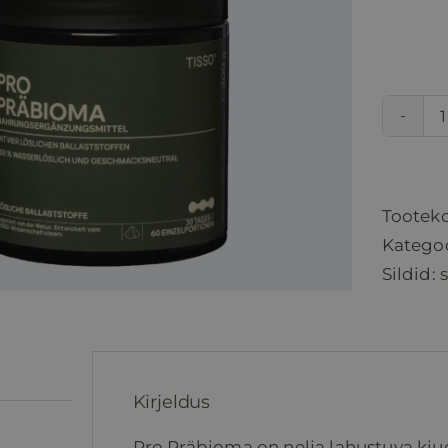
Tootek
Katego
Sildid:
Kirjeldus
Pro Präbioma on nelja lahustuva kiud