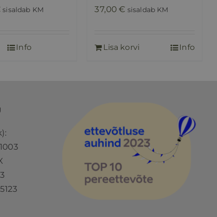
€
37,00
€
sisaldab KM
sisaldab KM
Info
Lisa korvi
Info
Ü
):
1003
X
73
5123