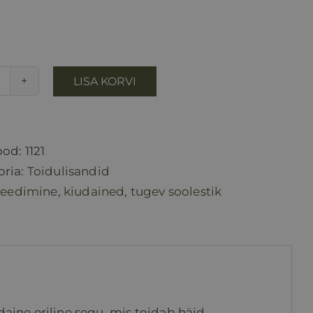
LISA KORVI
Pro
PRÄBIOMA
kogus
ood:
1121
oria:
Toidulisandid
seedimine
,
kiudained
,
tugev soolestik
aine eriline segu, mis toidab häid