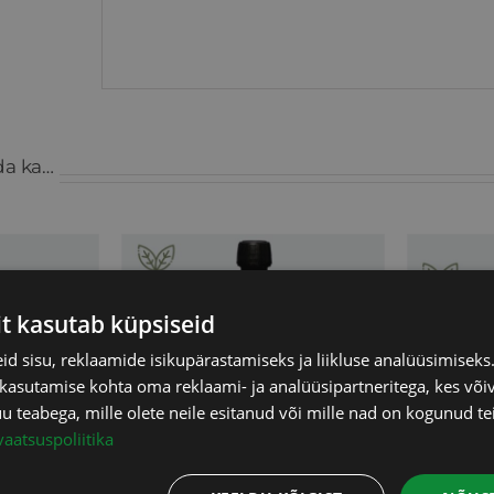
da ka…
it kasutab küpsiseid
d sisu, reklaamide isikupärastamiseks ja liikluse analüüsimisek
 kasutamise kohta oma reklaami- ja analüüsipartneritega, kes või
teabega, mille olete neile esitanud või mille nad on kogunud te
vaatsuspoliitika