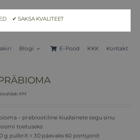
TED ✔ SAKSA KVALITEET
akiri
Blogi
E-Pood
KKK
Kontakt
 PRÄBIOMA
sisaldab KM
bioma – prebiootiline kiudainete segu sinu
ioomi toetuseks
00 g pulbrit = 30 päevaks 60 portsjonit