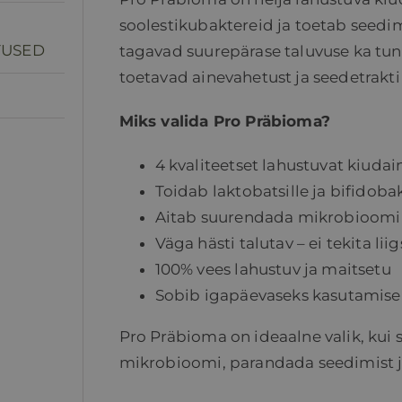
soolestikubaktereid ja toetab seedi
TUSED
tagavad suurepärase taluvuse ka tund
toetavad ainevahetust ja seedetrakti 
Miks valida Pro Präbioma?
4 kvaliteetset lahustuvat kiudai
Toidab laktobatsille ja bifidoba
Aitab suurendada mikrobioomi
Väga hästi talutav – ei tekita lii
100% vees lahustuv ja maitsetu
Sobib igapäevaseks kasutamisek
Pro Präbioma on ideaalne valik, kui
mikrobioomi, parandada seedimist j