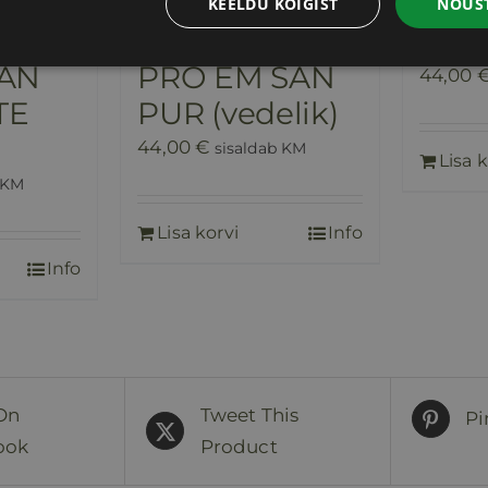
KEELDU KÕIGIST
NÕUST
k
Probiootik
Pro
AN
PRO EM SAN
44,00
TE
PUR (vedelik)
44,00
€
sisaldab KM
Lisa k
 KM
Lisa korvi
Info
Info
On
Tweet This
Pi
ook
Product