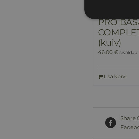
Probiooti
PRO BAS
COMPLE
(kuiv)
46,00
€
sisaldab
Lisa korvi
Share 
Faceb