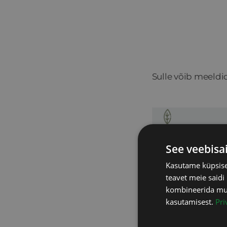
Sulle võib meeldi
See veebisa
Kasutame küpsisei
teavet meie saidi
kombineerida muu 
kasutamisest.
Pri