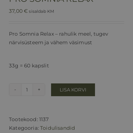
37,00
€
sisaldab KM
Pro Somnia Relax – rahulik meel, tugev
närvisüsteem ja vähem väsimust
33g = 60 kapslit
LISA KORVI
PRO
SOMNIA
RELAX
kogus
Tootekood:
1137
Kategooria:
Toidulisandid