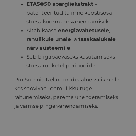
ETAS®50 spargliekstrakt
–
patenteeritud taimne koostisosa
stressikoormuse vähendamiseks
Aitab kaasa
energiavahetusele
,
rahulikule unele
ja
tasakaalukale
närvisüsteemile
Sobib igapäevaseks kasutamiseks
stressirohketel perioodidel
Pro Somnia Relax on ideaalne valik neile,
kes soovivad loomulikku tuge
rahunemiseks, parema une toetamiseks
ja vaimse pinge vähendamiseks.