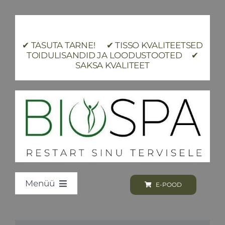
Skip
to
content
✔ TASUTA TARNE! ✔ TISSO KVALITEETSED
TOIDULISANDID JA LOODUSTOOTED ✔
SAKSA KVALITEET
Menüü
E-POOD
Loodus BIOSPA