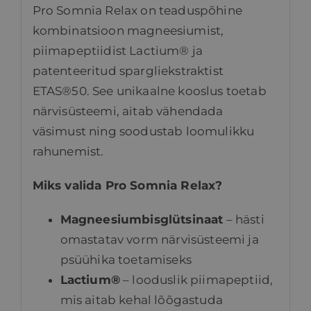
Pro Somnia Relax on teaduspõhine
kombinatsioon magneesiumist,
piimapeptiidist Lactium® ja
patenteeritud spargliekstraktist
ETAS®50. See unikaalne kooslus toetab
närvisüsteemi, aitab vähendada
väsimust ning soodustab loomulikku
rahunemist.
Miks valida Pro Somnia Relax?
Magneesiumbisglütsinaat
– hästi
omastatav vorm närvisüsteemi ja
psüühika toetamiseks
Lactium®
– looduslik piimapeptiid,
mis aitab kehal lõõgastuda