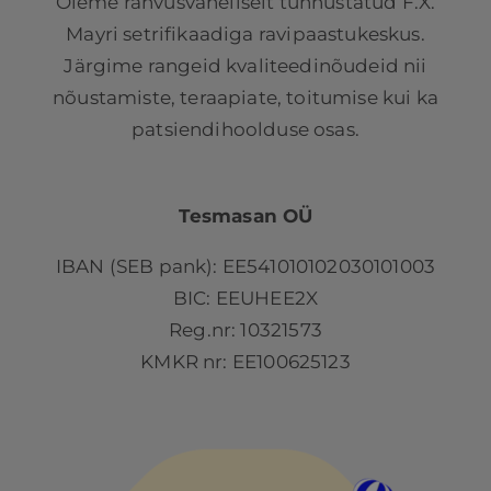
Oleme rahvusvaheliselt tunnustatud F.X.
Mayri setrifikaadiga ravipaastukeskus.
Järgime rangeid kvaliteedinõudeid nii
nõustamiste, teraapiate, toitumise kui ka
patsiendihoolduse osas.
Tesmasan OÜ
IBAN (SEB pank): EE541010102030101003
BIC: EEUHEE2X
Reg.nr: 10321573
KMKR nr: EE100625123