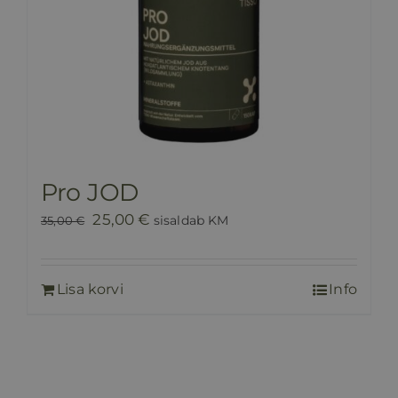
Pro JOD
Algne
Praegune
25,00
€
sisaldab KM
35,00
€
hind
hind
oli:
on:
Lisa korvi
Info
35,00 €.
25,00 €.