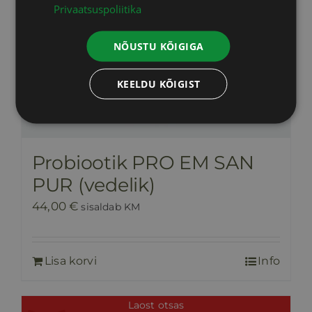
Privaatsuspoliitika
NÕUSTU KÕIGIGA
KEELDU KÕIGIST
Probiootik PRO EM SAN
PUR (vedelik)
44,00
€
sisaldab KM
Lisa korvi
Info
Laost otsas