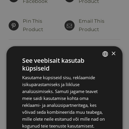
Facebook
Product
Pin This
Email This
Product
Product
×
See veebisait kasutab
Seotud tooted
küpsiseid
ESTONIAN
Kasutame küpsiseid sisu, reklaamide
RUSSIAN
isikupärastamiseks ja liikluse
ENGLISH
analüüsimiseks. Samuti jagame teavet
meie saidi kasutamise kohta oma
LATVIAN
reklaami- ja analüüsipartneritega, kes
võivad seda kombineerida muu teabega,
mille olete neile esitanud või mille nad on
kogunud teie teenuste kasutamisest.