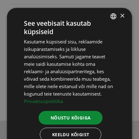
Toidulisandid
(46)
×
See veebisait kasutab
Upgraders
(6)
küpsiseid
ESTONIAN
Kasutame küpsiseid sisu, reklaamide
Vastuvõtud
(2)
RUSSIAN
isikupärastamiseks ja liikluse
ENGLISH
analüüsimiseks. Samuti jagame teavet
Testid, uuringud
(9)
meie saidi kasutamise kohta oma
LATVIAN
reklaami- ja analüüsipartneritega, kes
Varia
(5)
võivad seda kombineerida muu teabega,
mille olete neile esitanud või mille nad on
Koolitused
(3)
kogunud teie teenuste kasutamisest.
Privaatsuspoliitika
NÕUSTU KÕIGIGA
KEELDU KÕIGIST