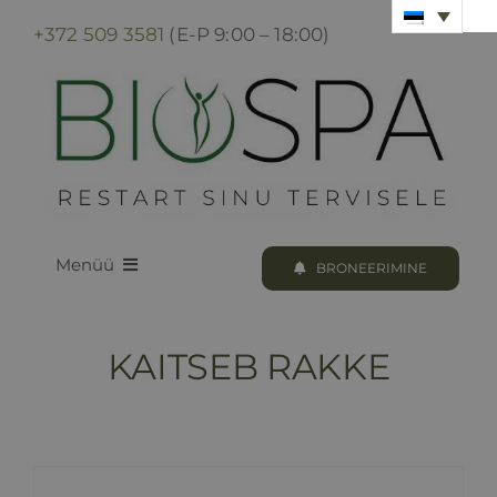
Skip
+372 509 3581
(E-P 9:00 – 18:00)
to
content
Menüü
BRONEERIMINE
LOODUS BIOSPA
KAITSEB RAKKE
KUURID & PROTSEDUURID
KUURI BRONEERIMINE