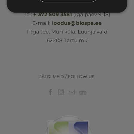
Loodus BIOSPA
Tel:
+ 372 509 3581
(iga päev 9-18)
E-mail:
loodus@biospa.ee
Tilga tee, Muri küla, Luunja vald
62208 Tartu mk
JÄLGI MEID / FOLLOW US