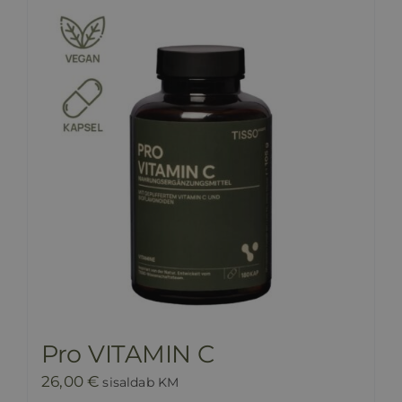
HINNAKIRI
BLOGI
E-POOD
KKK
KONTAKT
Pro VITAMIN C
26,00
€
sisaldab KM