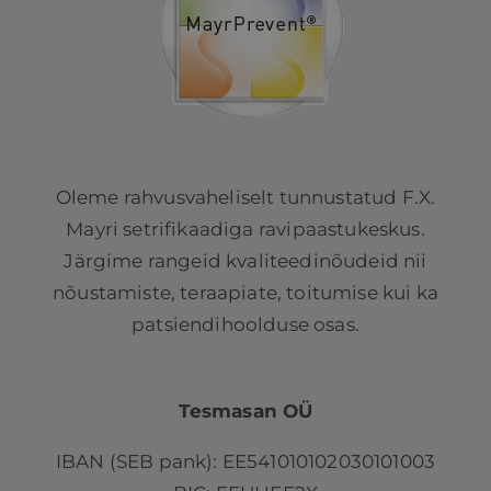
Oleme rahvusvaheliselt tunnustatud F.X.
Mayri setrifikaadiga ravipaastukeskus.
Järgime rangeid kvaliteedinõudeid nii
nõustamiste, teraapiate, toitumise kui ka
patsiendihoolduse osas.
Tesmasan OÜ
IBAN (SEB pank): EE541010102030101003