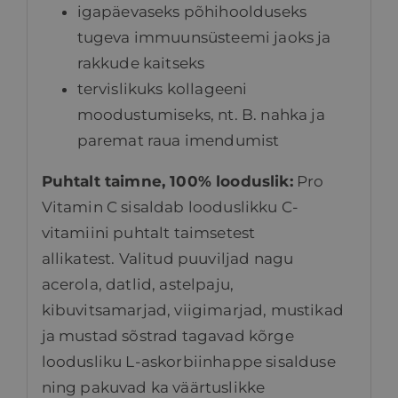
igapäevaseks põhihoolduseks
tugeva immuunsüsteemi jaoks ja
rakkude kaitseks
tervislikuks kollageeni
moodustumiseks, nt. B. nahka ja
paremat raua imendumist
Puhtalt taimne, 100% looduslik:
Pro
Vitamin C sisaldab looduslikku C-
vitamiini puhtalt taimsetest
allikatest. Valitud puuviljad nagu
acerola, datlid, astelpaju,
kibuvitsamarjad, viigimarjad, mustikad
ja mustad sõstrad tagavad kõrge
loodusliku L-askorbiinhappe sisalduse
ning pakuvad ka väärtuslikke