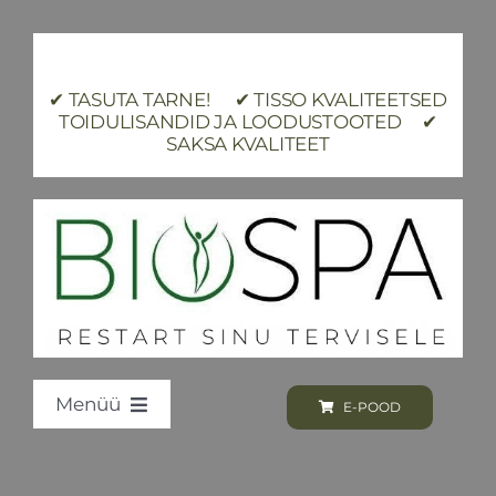
Skip
to
content
✔ TASUTA TARNE! ✔ TISSO KVALITEETSED
TOIDULISANDID JA LOODUSTOOTED ✔
SAKSA KVALITEET
Menüü
E-POOD
Loodus BIOSPA