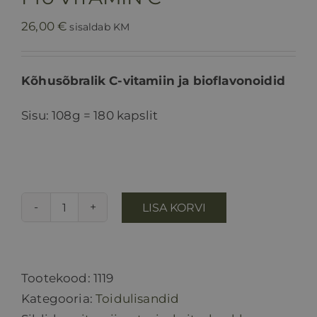
26,00
€
sisaldab KM
Kõhusõbralik C-vitamiin ja bioflavonoidid
Sisu: 108g = 180 kapslit
LISA KORVI
Pro
VITAMIN
C
kogus
Tootekood:
1119
Kategooria:
Toidulisandid