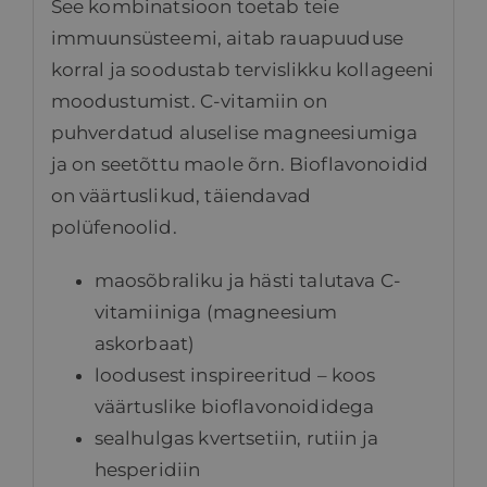
See kombinatsioon toetab teie
immuunsüsteemi, aitab rauapuuduse
korral ja soodustab tervislikku kollageeni
moodustumist. C-vitamiin on
puhverdatud aluselise magneesiumiga
ja on seetõttu maole õrn. Bioflavonoidid
on väärtuslikud, täiendavad
polüfenoolid.
maosõbraliku ja hästi talutava C-
vitamiiniga (magneesium
askorbaat)
loodusest inspireeritud – koos
väärtuslike bioflavonoididega
sealhulgas kvertsetiin, rutiin ja
hesperidiin