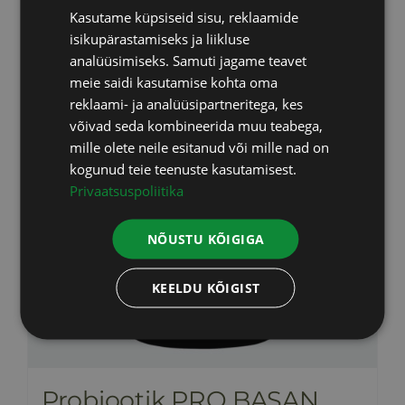
Kasutame küpsiseid sisu, reklaamide
RUSSIAN
isikupärastamiseks ja liikluse
ENGLISH
analüüsimiseks. Samuti jagame teavet
meie saidi kasutamise kohta oma
LATVIAN
reklaami- ja analüüsipartneritega, kes
võivad seda kombineerida muu teabega,
mille olete neile esitanud või mille nad on
kogunud teie teenuste kasutamisest.
Privaatsuspoliitika
NÕUSTU KÕIGIGA
KEELDU KÕIGIST
Probiootik PRO BASAN