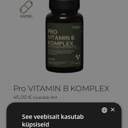
Pro VITAMIN B KOMPLEX
45,00
€
sisaldab KM
×
See veebisait kasutab
Lisa korvi
Info
küpsiseid
ESTONIAN