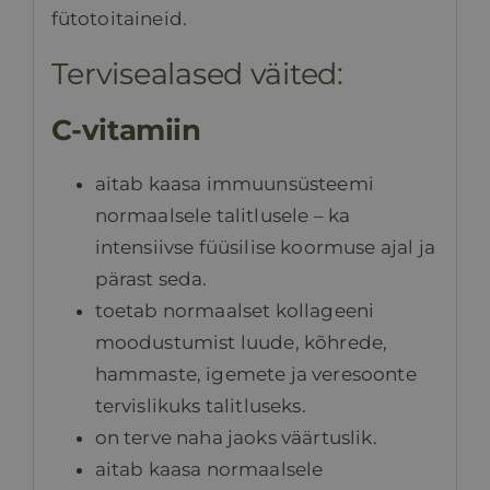
fütotoitaineid.
Tervisealased väited:
C-vitamiin
aitab kaasa immuunsüsteemi
normaalsele talitlusele – ka
intensiivse füüsilise koormuse ajal ja
pärast seda.
toetab normaalset kollageeni
moodustumist luude, kõhrede,
hammaste, igemete ja veresoonte
tervislikuks talitluseks.
on terve naha jaoks väärtuslik.
aitab kaasa normaalsele