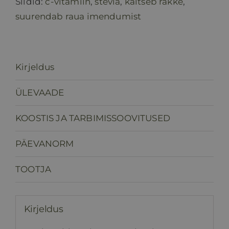
Sildid:
c-vitamiin
,
stevia
,
kaitseb rakke
,
suurendab raua imendumist
Kirjeldus
ÜLEVAADE
KOOSTIS JA TARBIMISSOOVITUSED
PÄEVANORM
TOOTJA
Kirjeldus