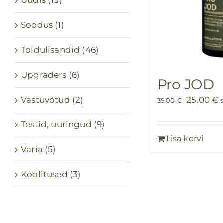
Uudis
(15)
Soodus
(1)
Toidulisandid
(46)
Upgraders
(6)
Pro JOD
Algne
P
25,00
€
Vastuvõtud
(2)
35,00
€
hind
h
Testid, uuringud
(9)
oli:
o
Lisa korvi
35,00 €.
2
Varia
(5)
Koolitused
(3)