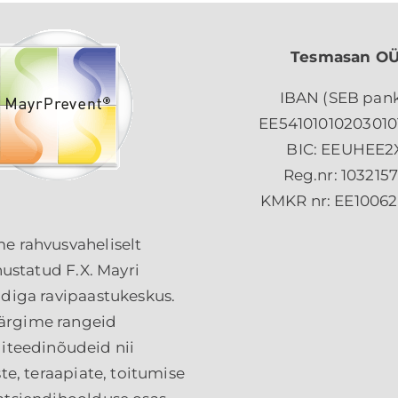
Tesmasan O
IBAN (SEB pank
EE54101010203010
BIC: EEUHEE2
Reg.nr: 103215
KMKR nr: EE10062
e rahvusvaheliselt
ustatud F.X. Mayri
adiga ravipaastukeskus.
ärgime rangeid
liteedinõudeid nii
e, teraapiate, toitumise