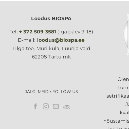
Loodus BIOSPA
Tel:
+ 372 509 3581
(iga päev 9-18)
E-mail:
loodus@biospa.ee
Tilga tee, Muri küla, Luunja vald
62208 Tartu mk
Olem
tunn
JÄLGI MEID / FOLLOW US
setrifika
J
kva
nõustamist