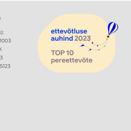
Ü
):
1003
X
73
5123