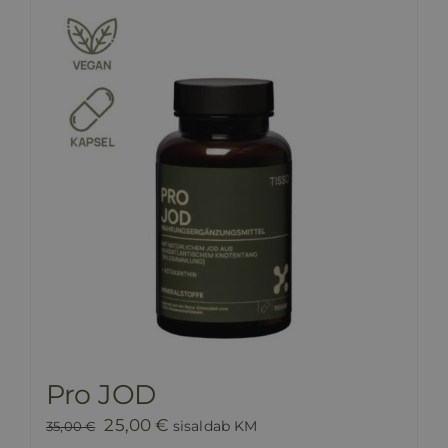
HINNAKIRI
BLOGI
E-POOD
KKK
KONTAKT
Pro JOD
Algne
Praegune
25,00
€
sisaldab KM
35,00
€