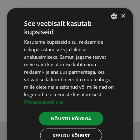
Toidulisandid
(46)
×
See veebisait kasutab
Upgraders
(6)
küpsiseid
ESTONIAN
Kasutame küpsiseid sisu, reklaamide
Vastuvõtud
(2)
RUSSIAN
isikupärastamiseks ja liikluse
ENGLISH
analüüsimiseks. Samuti jagame teavet
Testid, uuringud
(9)
meie saidi kasutamise kohta oma
LATVIAN
reklaami- ja analüüsipartneritega, kes
Varia
(5)
võivad seda kombineerida muu teabega,
mille olete neile esitanud või mille nad on
Koolitused
(3)
kogunud teie teenuste kasutamisest.
Privaatsuspoliitika
NÕUSTU KÕIGIGA
KEELDU KÕIGIST