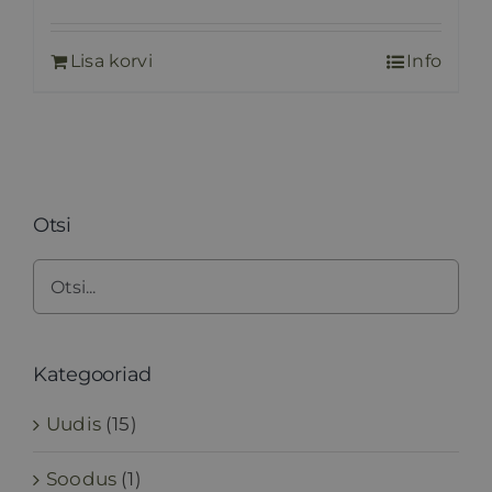
hind
hind
oli:
on:
Lisa korvi
Info
35,00 €.
25,00 €.
Otsi
Kategooriad
Uudis
(15)
Soodus
(1)