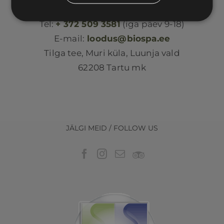
Loodus BIOSPA
Tel:
+ 372 509 3581
(iga päev 9-18)
E-mail:
loodus@biospa.ee
Tilga tee, Muri küla, Luunja vald
62208 Tartu mk
JÄLGI MEID / FOLLOW US