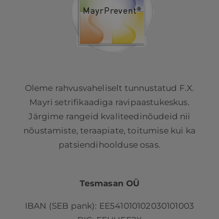
Oleme rahvusvaheliselt tunnustatud F.X.
Mayri setrifikaadiga ravipaastukeskus.
Järgime rangeid kvaliteedinõudeid nii
nõustamiste, teraapiate, toitumise kui ka
patsiendihoolduse osas.
Tesmasan OÜ
IBAN (SEB pank): EE541010102030101003