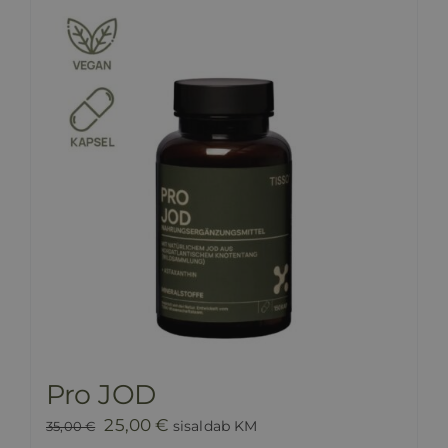
HINNAKIRI
BLOGI
E-POOD
KKK
KONTAKT
Pro JOD
Algne
Praegune
25,00
€
sisaldab KM
35,00
€