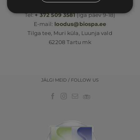
Loodus BIOSPA
Tel:
+ 372 509 3581
(iga päev 9-18)
E-mail:
loodus@biospa.ee
Tilga tee, Muri küla, Luunja vald
62208 Tartu mk
JÄLGI MEID / FOLLOW US