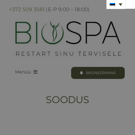
Skip
+372 509 3581
(E-P 9:00 – 18:00)
to
content
Menüü
BRONEERIMINE
LOODUS BIOSPA
SOODUS
KUURID & PROTSEDUURID
KUURI BRONEERIMINE