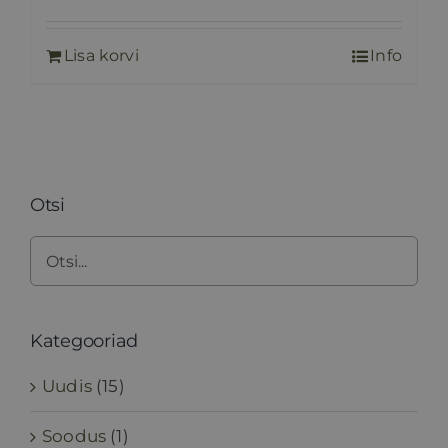
hind
hind
oli:
on:
Lisa korvi
Info
35,00 €.
25,00 €.
Otsi
Kategooriad
Uudis
(15)
Soodus
(1)