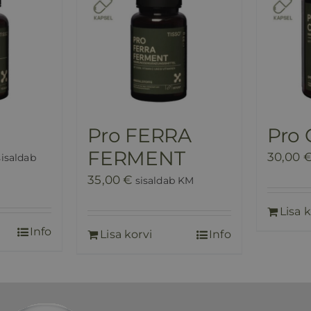
Pro FERRA
Pro 
FERMENT
raegune
30,00
sisaldab
ind
35,00
€
sisaldab KM
n:
Lisa k
5,00 €.
Info
Lisa korvi
Info