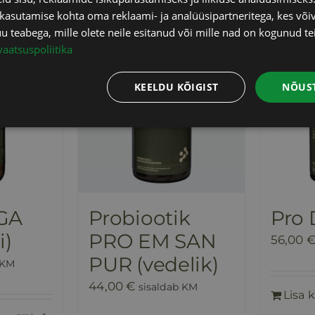
 kasutamise kohta oma reklaami- ja analüüsipartneritega, kes või
teabega, mille olete neile esitanud või mille nad on kogunud te
vaatsuspoliitika
KEELDU KÕIGIST
NÕUST
GA
Probiootik
Pro 
i)
PRO EM SAN
56,00
PUR (vedelik)
 KM
44,00
€
sisaldab KM
Lisa k