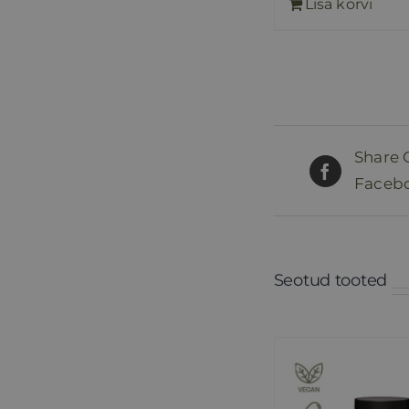
Lisa korvi
Share 
Faceb
Seotud tooted