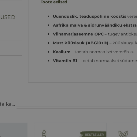
Toote eelised
Uuenduslik, teaduspõhine koostis
vere
TUSED
Aafrika malva & sidrunväändiku ekstr
Viinamarjaseemne OPC
– tugev antiok
Must küüslauk (ABG10+®)
– küüslaugulõ
Kaalium
– toetab normaalset vererõhku
Vitamiin B1
– toetab normaalset südamet
da ka…