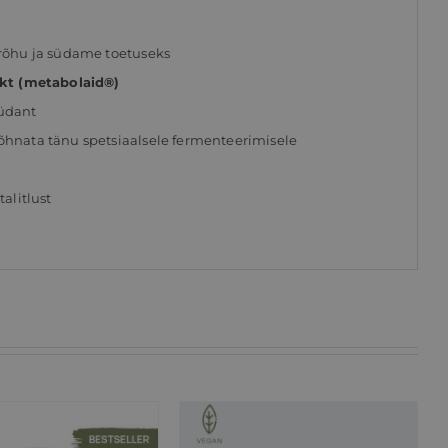
rõhu ja südame toetuseks
akt (metabolaid®)
südant
hnata tänu spetsiaalsele fermenteerimisele
alitlust