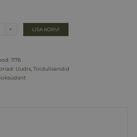
LISA KORVI
Pro
Blutdruck
Relax
kogus
ood:
1176
oriad:
Uudis
,
Toidulisandid
ioksüdant