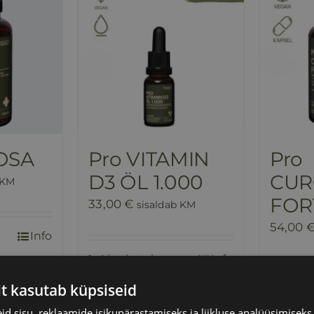
OSA
Pro VITAMIN
Pro
D3 ÖL 1.000
CUR
 KM
FOR
33,00
€
sisaldab KM
54,00
Info
Lisa korvi
Info
Lisa k
it kasutab küpsiseid
d sisu, reklaamide isikupärastamiseks ja liikluse analüüsimisek