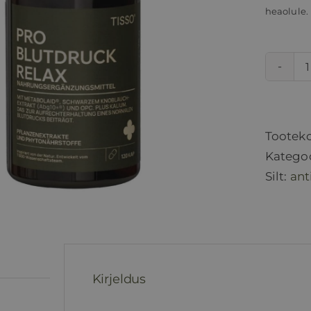
heaolule.
Tootek
Katego
Silt:
ant
Kirjeldus