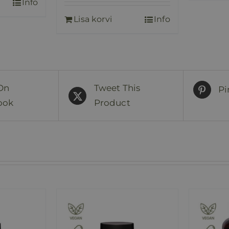
Info
Lisa korvi
Info
On
Tweet This
Pi
ook
Product