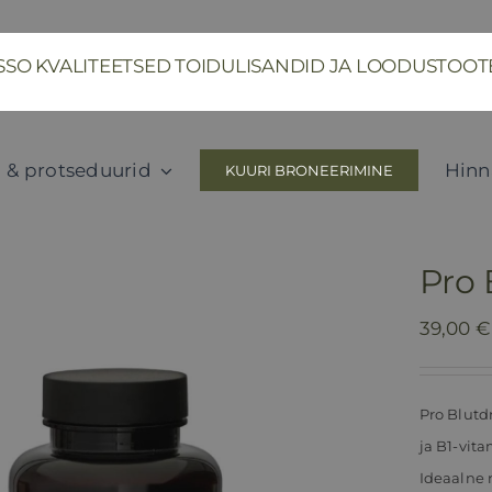
SSO KVALITEETSED TOIDULISANDID JA LOODUSTOO
 & protseduurid
Hinn
KUURI BRONEERIMINE
Pro 
39,00
€
Pro Blutd
ja B1-vit
Ideaalne 