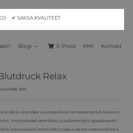
TED ✔ SAKSA KVALITEET
akiri
Blogi
E-Pood
KKK
Kontakt
Blutdruck Relax
sisaldab KM
ruck Relax ühendab uuenduslikud taimeekstraktid, kaaliumi
amiini, mis toetavad vererõhku ja südame tööd igapäevaselt.
neile, kes soovivad loomulikku tuge südame veresoonkonna