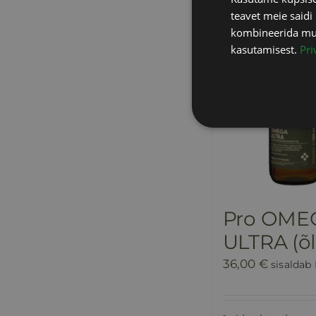
teavet meie saidi
kombineerida muu 
kasutamisest.
Pri
Pro OME
ULTRA (õl
36,00
€
sisaldab