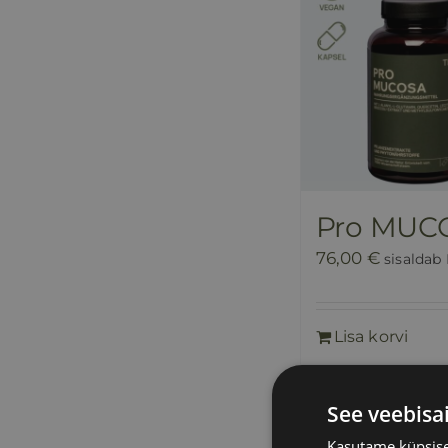
Pro MUC
76,00
€
sisaldab
Lisa korvi
See veebisa
Kasutame küpsisei