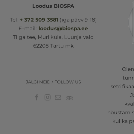
Loodus BIOSPA
Tel:
+ 372 509 3581
(iga päev 9-18)
E-mail:
loodus@biospa.ee
Tilga tee, Muri küla, Luunja vald
62208 Tartu mk
Olem
tunn
JÄLGI MEID / FOLLOW US
setrifika
J
kva
nõustamist
kui ka p