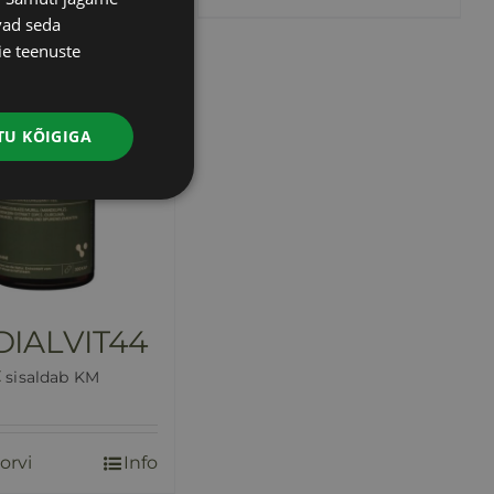
vad seda
RUSSIAN
ie teenuste
ENGLISH
LATVIAN
U KÕIGIGA
DIALVIT44
€
sisaldab KM
orvi
Info