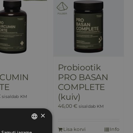
Probiootik
CUMIN
PRO BASAN
TE
COMPLETE
(kuiv)
€
sisaldab KM
46,00
€
sisaldab KM
×
orvi
Info
Lisa korvi
Info
s. Samuti jagame
ESTONIAN