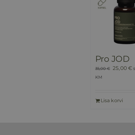
Pro JOD
Algne
P
25,00
€
35,00
€
hind
h
KM
oli:
o
35,00 €.
2
Lisa korvi