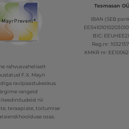
Tesmasan O
IBAN (SEB pank
EE54101010203010
BIC: EEUHEE2
Reg.nr: 103215
KMKR nr: EE10062
e rahvusvaheliselt
ustatud F.X. Mayri
adiga ravipaastukeskus.
ärgime rangeid
liteedinõudeid nii
e, teraapiate, toitumise
atsiendihoolduse osas.