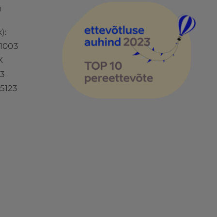
Ü
):
1003
X
73
5123