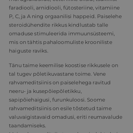
faradiooli, arnidiooli, fütosteriine, vitamiine
P, C, ja A ning orgaanilisi happeid. Paiselehe
steroidühendite rikkus kindlustab talle
omaduse stimuleerida immuunsüsteemi,
mis on tähtis pahaloomuliste krooniliste
haiguste raviks.
Tänu taime keemilise koostise rikkusele on
tal tugev põletikuvastane toime. Vene
rahvameditsiinis on paiselehega ravitud
neeru- ja kusepõiepõletikku,
sapipõiehaigusi, furunkuloosi. Soome
rahvameditsiinis on esile tõstetud taime
valuvaigistavaid omadusi, eriti reumavalude
taandamiseks.