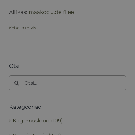
Allikas:
maakodu.delfi.ee
Keha ja tervis
Otsi
Search
for:
Kategooriad
Kogemuslood (109)