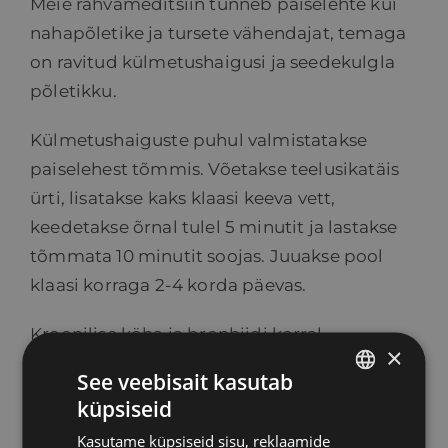
Meie rahvameditsiin tunneb paiselehte kui
nahapõletike ja tursete vähendajat, temaga
on ravitud külmetushaigusi ja seedekulgla
põletikku.
Külmetushaiguste puhul valmistatakse
paiselehest tõmmis. Võetakse teelusikatäis
ürti, lisatakse kaks klaasi keeva vett,
keedetakse õrnal tulel 5 minutit ja lastakse
tõmmata 10 minutit soojas. Juuakse pool
klaasi korraga 2-4 korda päevas.
Kroonilise köha ja bronhiidi korral
×
valmistatakse kevadel värsketest lehtedest ja
See veebisait kasutab
õitest mahl, mis lahjendatakse sooja veega
küpsiseid
ESTONIAN
(1:1) ja kuumutatakse 1 minut. Võetakse sisse 1
Kasutame küpsiseid sisu, reklaamide
RUSSIAN