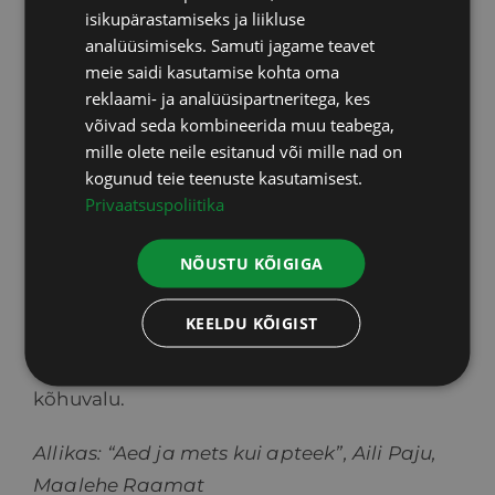
supilusikatäis 3 korda päevas peale sööki.
isikupärastamiseks ja liikluse
See ravikuur kestab 7-10 päeva.
ENGLISH
analüüsimiseks. Samuti jagame teavet
meie saidi kasutamise kohta oma
LATVIAN
Värskeid lehti võib paigutada kompressina
reklaami- ja analüüsipartneritega, kes
paistetanud liigestele (hoida soojas).
võivad seda kombineerida muu teabega,
mille olete neile esitanud või mille nad on
Noortest lehtedest saab kevadel valmistada
kogunud teie teenuste kasutamisest.
salatit ja suppi.
Privaatsuspoliitika
Retsept. Kroonilise bronhiidi ja köha korral.
NÕUSTU KÕIGIGA
Võtta 1 supilusikatäis ürti, lisada klaas keeva
vett, lasta soojas tõmmata pool tundi ja
KEELDU KÕIGIST
tarvitada 2 supilusikatäit korraga 4 korda
päevas. Sama rüüp (jahedalt) võtab ära
kõhuvalu.
Allikas: “Aed ja mets kui apteek”, Aili Paju,
Maalehe Raamat