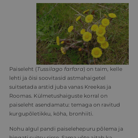
HINNAKIRI
BLOGI
E-POOD
Paiseleht (
Tussilago farfara
) on taim, kelle
KKK
lehti ja õisi soovitasid astmahaigetel
suitsetada arstid juba vanas Kreekas ja
KONTAKT
Roomas. Külmetushaiguste korral on
paiseleht asendamatu: temaga on ravitud
kurgupõletikku, köha, bronhiiti.
Nohu algul pandi paiselehepuru põlema ja
hingati suitsu sisse. Sama võte aitab ka