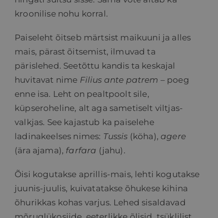
kroonilise nohu korral.
Paiseleht õitseb märtsist maikuuni ja alles
mais, pärast õitsemist, ilmuvad ta
pärislehed. Seetõttu kandis ta keskajal
huvitavat nime
Filius ante patrem
– poeg
enne isa. Leht on pealtpoolt sile,
küpseroheline, alt aga sametiselt viltjas-
valkjas. See kajastub ka paiselehe
ladinakeelses nimes:
Tussis
(köha),
agere
(ära ajama),
farfara
(jahu).
Õisi kogutakse aprillis-mais, lehti kogutakse
juunis-juulis, kuivatatakse õhukese kihina
õhurikkas kohas varjus. Lehed sisaldavad
mõruglükosiide, eeterlikke õlisid, tsüklilist