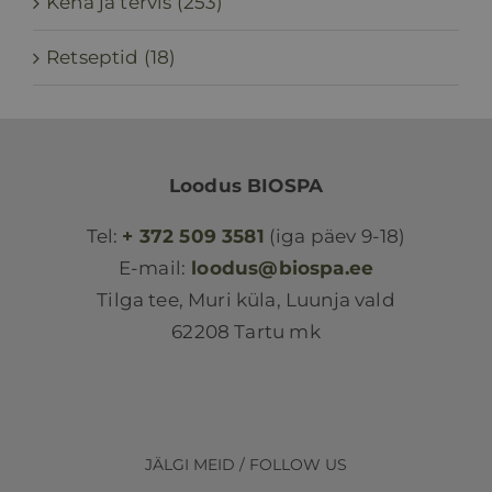
Keha ja tervis (253)
Retseptid (18)
Loodus BIOSPA
Tel:
+ 372 509 3581
(iga päev 9-18)
E-mail:
loodus@biospa.ee
Tilga tee, Muri küla, Luunja vald
62208 Tartu mk
JÄLGI MEID / FOLLOW US