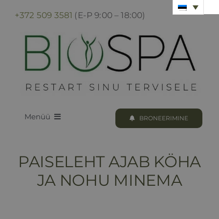
Skip
+372 509 3581
(E-P 9:00 – 18:00)
to
content
Menüü
BRONEERIMINE
LOODUS BIOSPA
PAISELEHT AJAB KÖHA
KUURID & PROTSEDUURID
JA NOHU MINEMA
KUURI BRONEERIMINE